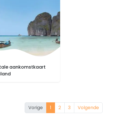
itale aankomstkaart
iland
Vorige
1
2
3
Volgende