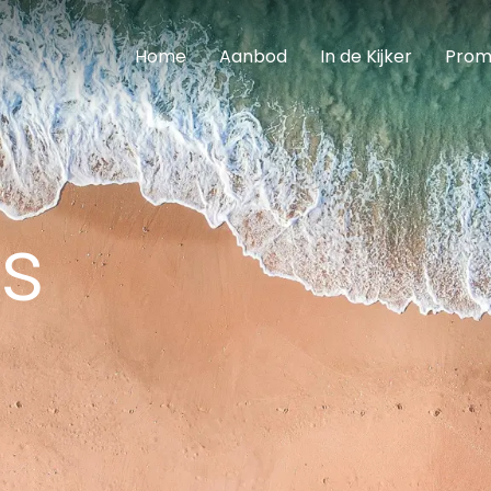
Home
Aanbod
In de Kijker
Prom
s