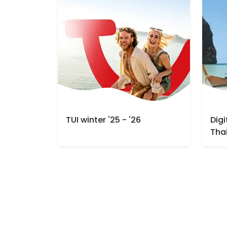
TUI winter '25 - '26
Dig
Tha