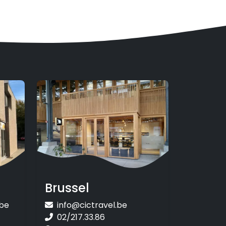
Brussel
be
info@cictravel.be
02/217.33.86